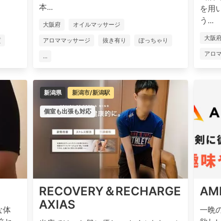
本...
を用
う...
大阪府
オイルマッサージ
大阪
質
アロママッサージ
抜き有り
ぽっちゃり
アロ
...
新潟県
新潟市/新潟駅
個室も出張も対応
RECOVERY＆RECHARGE
AM
AXIAS
な体
一晩