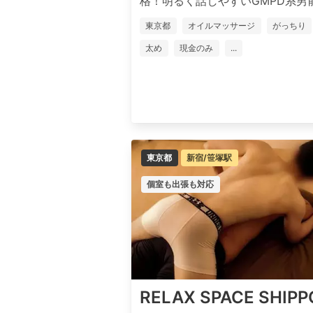
格！明るく話しやすいGMPD系男前セ
東京都
オイルマッサージ
がっちり
太め
現金のみ
...
東京都
新宿/笹塚駅
個室も出張も対応
RELAX SPACE SHIPP