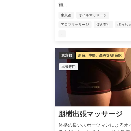
施...
東京都
オイルマッサージ
アロママッサージ
抜き有り
ぽっち
...
東京都
新宿、中野、高円寺/新宿駅
出張専門
朋樹出張マッサージ
体格の良いスポーツマンによるオ