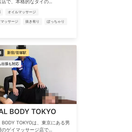
店で、本格的なタイの...
都
オイルマッサージ
ママッサージ
抜き有り
ぽっちゃり
都
新宿/笹塚駅
も出張も対応
TAL BODY TOKYO
AL BODY TOKYOは、東京にある男
のゲイマッサージ店で...