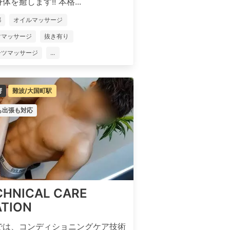
体を癒します!! 本格...
都
オイルマッサージ
ママッサージ
抜き有り
ーツマッサージ
...
府
難波/大国町駅
も出張も対応
CHNICAL CARE
ATION
では、コンディショニングケア技術