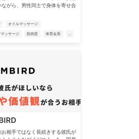
いながら、男性同士で身体を寄せ合
府
オイルマッサージ
ママッサージ
筋肉質
体育会系
...
BIRD
のお相手ではなく長続きする彼氏が