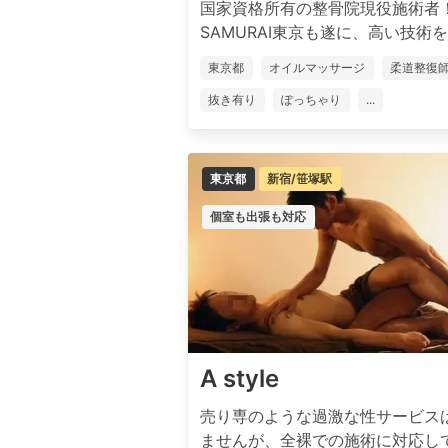
国家資格所有の整骨院現役施術者
SAMURAI東京も遂に、高い技術を誇
東京都
オイルマッサージ
柔道整復
抜き有り
ぽっちゃり
...
東京都
新宿/笹塚駅
個室も出張も対応
A style
売り専のような過激な性サービス
ませんが、全裸での施術に対応し