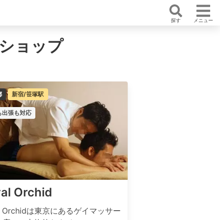
探す
メニュー
ジショップ
都
新宿/笹塚駅
も出張も対応
al Orchid
al Orchidは東京にあるゲイマッサー