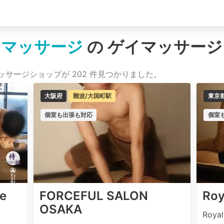
ツマッサージ
の ゲイマッサー
サージショップが 202 件見つかりました。
大阪府
難波/大国町駅
東京
個室も出張も対応
個室
e
FORCEFUL SALON
Roy
OSAKA
Roy