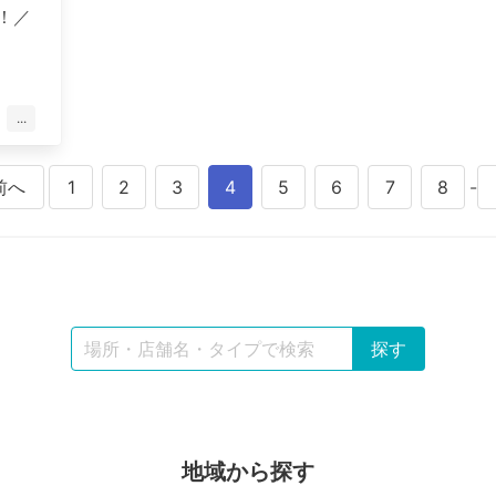
始！／
...
前へ
1
2
3
4
5
6
7
8
-
地域から探す