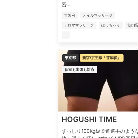
密...
大阪府
オイルマッサージ
アロママッサージ
ぽっちゃり
筋肉
...
東京都
新宿/京王線「笹塚駅」
個室も出張も対応
HOGUSHI TIME
ずっしり100Kg級柔道選手のよう