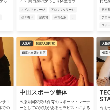
...
／ 沖縄出身のがっしり体型セラ...
れた身
オイルマッサージ
アロママッサージ
東京
抜き有り
筋肉質
体育会系
...
アロ
スポ
大阪府
難波/大国町駅
大阪
個室も出張も対応
個室
中田スポーツ整体
TE
ST
ンサロ
医療系国家資格保有のスポーツトレーナ
体での
ーとしての実績があるセラピストによる
当店