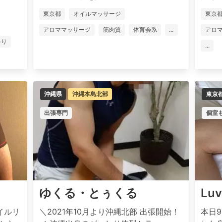
東京都
オイルマッサージ
東京
アロママッサージ
筋肉質
体育会系
...
アロ
ゃり
...
沖縄県
沖縄本島北部
東京
出張専門
個室
ゆくる・とぅくる
Luv
イルリ
＼2021年10月より沖縄北部 出張開始！
本日9