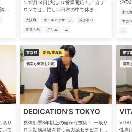
ジのお
！
＼12月14日(火)より営業開始！／ 当サ
...
ロンでは、忙しい日常の中で休ま...
東京
師
大阪府
オイルマッサージ
抜き有り
アロ
体育会系
スリム
...
...
東京都
新宿/笹塚駅
東京
個室も出張も対応
個室
DEDICATION’S TOKYO
VI
はあり
整体師歴3年以上の確かな技術！ 一般サ
VIT
ていて
ロン勤務経験を持つ実力派セラピスト...
性専用