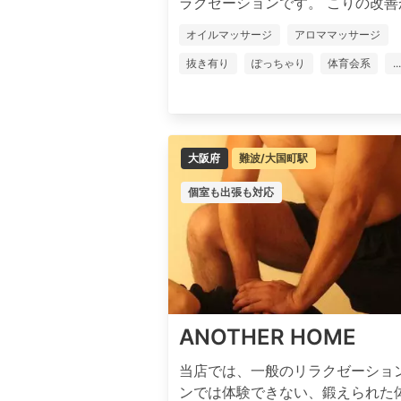
ラクゼーションです。 こりの改善から
オイルマッサージ
アロママッサージ
抜き有り
ぽっちゃり
体育会系
...
大阪府
難波/大国町駅
個室も出張も対応
ANOTHER HOME
当店では、一般のリラクゼーショ
ンでは体験できない、鍛えられた