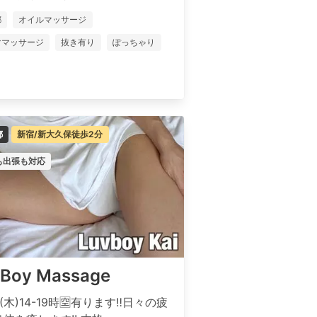
都
オイルマッサージ
ママッサージ
抜き有り
ぽっちゃり
都
新宿/新大久保徒歩2分
も出張も対応
Boy Massage
(木)14-19時🈳有ります‼️日々の疲