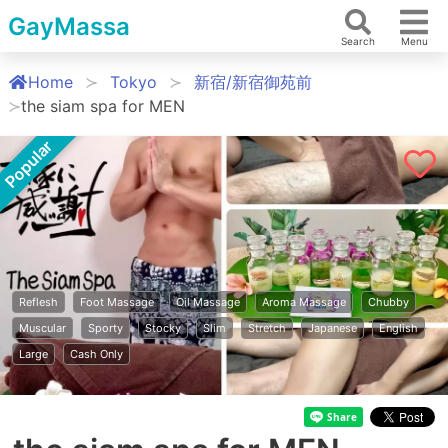
GayMassa
Search
Menu
Home
Tokyo
新宿/新宿御苑前
the siam spa for MEN
Popular
Reflesh
Foot Massage
Oil Massage
Aroma Massage
Chubby
Muscular
Sporty
Stocky
Slim
Stretch
Japanese
English
Large
Cash Only