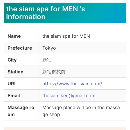
the siam spa for MEN 's
information
Name
the siam spa for MEN
Prefecture
Tokyo
City
新宿
Station
新宿御苑前
URL
https://www.the-siam.com/
Email
thesiam.ken@gmail.com
Massage ro
Massage place will be in the massa
om
ge shop