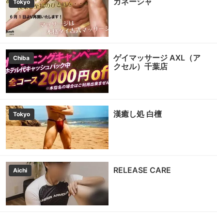
ガネーシャ
Tokyo
ゲイマッサージ AXL（ア
Chiba
クセル）千葉店
漢癒し処 白檀
Tokyo
RELEASE CARE
Aichi