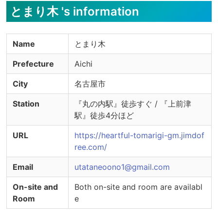
【お客様】

とまり木 's information
・検温実施

・うがい薬の用意

Name
とまり木
※感染症対策の実施状況詳細やご不明点について
は、セラピストへ直接ご確認ください。
Prefecture
Aichi
City
名古屋市
Station
『丸の内駅』徒歩すぐ / 『上前津
駅』徒歩4分ほど
URL
https://heartful-tomarigi-gm.jimdof
ree.com/
Email
utataneoono1@gmail.com
On-site and
Both on-site and room are availabl
Room
e