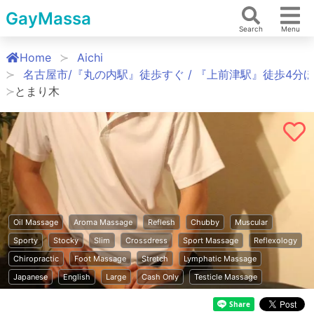
GayMassa
Search
Menu
Home
Aichi
名古屋市/『丸の内駅』徒歩すぐ / 『上前津駅』徒歩4分
とまり木
Oil Massage
Aroma Massage
Reflesh
Chubby
Muscular
Sporty
Stocky
Slim
Crossdress
Sport Massage
Reflexology
Chiropractic
Foot Massage
Stretch
Lymphatic Massage
Japanese
English
Large
Cash Only
Testicle Massage