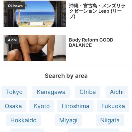
沖縄・宮古島・メンズリラ
Okinawa
クゼーション Leap (リー
プ)
Body Reform GOOD
Aichi
BALANCE
Search by area
Tokyo
Kanagawa
Chiba
Aichi
Osaka
Kyoto
Hiroshima
Fukuoka
Hokkaido
Miyagi
Niigata