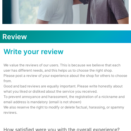
Review
Write your review
We value the reviews of our users. This is because we believe that each
user has different needs, and this helps us to choose the right shop.
Please post a review of your experience about the shop for others to choose
from.
Good and bad reviews are equally important. Please write honestly about
what you liked or disliked about the service you received.
To prevent annoyance and harassment, the registration of a nickname and
email address is mandatory (email is not shown)
We also reserve the right to modify or delete factual, harassing, or spammy
reviews.
How satisfied were you with the overall experience?