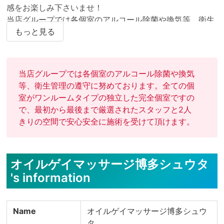
感をお楽しみ下さいませ！

当店グループでは各個室のアルコール除菌や換気等、衛生
管理の徹底に努めております！ 全ての個室がワンルームタ
もっと見る
イプの独立した完全個室ですので、最初から最後まで厳選
されたスタッフと2人きりの空間で安心安全に施術を受け
て頂けます！

当店グループでは各個室のアルコール除菌や換気
福岡(博多駅周辺の駅近の各個室)と大阪で現金日払いアル
等、衛生管理の遵守に努めております。全ての個
バイトの求人募集中です！
室がワンルームタイプの独立した完全個室ですの
で、最初から最後まで厳選されたスタッフと2人
オイルゲイマッサージ博多シュウタ
's information
Name
オイルゲイマッサージ博多シュウ
タ