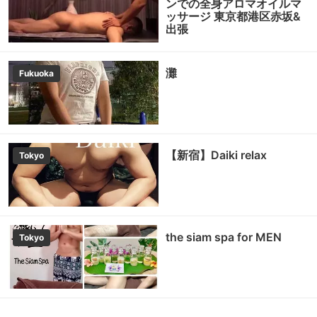
ンでの全身アロマオイルマ
ッサージ 東京都港区赤坂&
出張
灘
Fukuoka
【新宿】Daiki relax
Tokyo
the siam spa for MEN
Tokyo