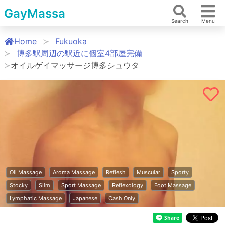
GayMassa
Search
Menu
Home
Fukuoka
博多駅周辺の駅近に個室4部屋完備
オイルゲイマッサージ博多シュウタ
Oil Massage
Aroma Massage
Reflesh
Muscular
Sporty
Stocky
Slim
Sport Massage
Reflexology
Foot Massage
Lymphatic Massage
Japanese
Cash Only