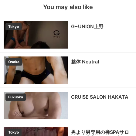
You may also like
G−UNION上野
Tokyo
整体 Neutral
Osaka
CRUISE SALON HAKATA
Fukuoka
男より男専用の禅SPAサロ
Tokyo