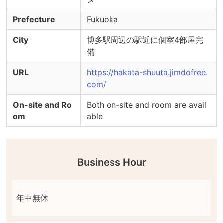
Prefecture
Fukuoka
City
博多駅周辺の駅近に個室4部屋完
備
URL
https://hakata-shuuta.jimdofree.
com/
On-site and Ro
Both on-site and room are avail
om
able
Business Hour