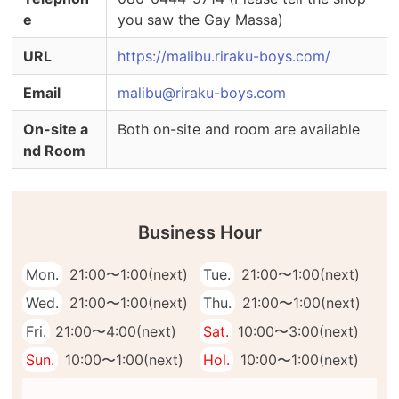
e
you saw the Gay Massa)
URL
https://malibu.riraku-boys.com/
Email
malibu@riraku-boys.com
On-site a
Both on-site and room are available
nd Room
Business Hour
Mon.
21:00〜1:00(next)
Tue.
21:00〜1:00(next)
Wed.
21:00〜1:00(next)
Thu.
21:00〜1:00(next)
Fri.
21:00〜4:00(next)
Sat.
10:00〜3:00(next)
Sun.
10:00〜1:00(next)
Hol.
10:00〜1:00(next)