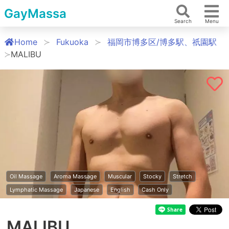
GayMassa
Search
Menu
Home
Fukuoka
福岡市博多区/博多駅、祇園駅
MALIBU
Oil Massage
Aroma Massage
Muscular
Stocky
Stretch
Lymphatic Massage
Japanese
English
Cash Only
MALIBU