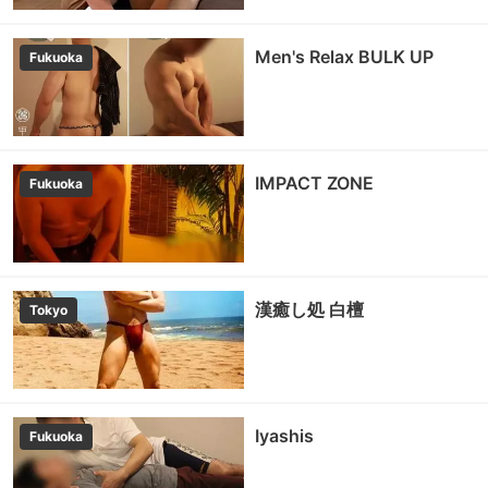
Men's Relax BULK UP
Fukuoka
IMPACT ZONE
Fukuoka
漢癒し処 白檀
Tokyo
Iyashis
Fukuoka