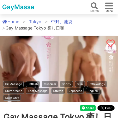
GayMassa
Search
Menu
Home
Tokyo
中野、池袋
Gay Massage Tokyo 癒し日和
Oil Massage
Reflesh
Muscular
Sporty
Slim
Reflexology
Chiropractic
Foot Massage
Stretch
Japanese
English
Cash Only
Gay Massage Tokyo 癒し日