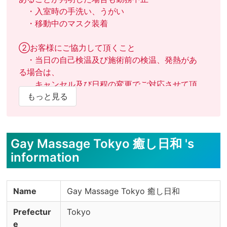
　・入室時の手洗い、うがい

　・移動中のマスク装着

②お客様にご協力して頂くこと

　・当日の自己検温及び施術前の検温、発熱があ
る場合は、

　　キャンセル及び日程の変更でご対応させて頂
きます。

もっと見る
　・入室時の手洗い、うがい

　・施術前後のシャワー

Gay Massage Tokyo 癒し日和 's
③その他感染防止に関する対策

information
　・ベッドタオル、バスタオル、フェイスタオル
などは、毎回取り替えております。

　・施術時のマスク装着を推奨しております。

Name
Gay Massage Tokyo 癒し日和
　・マスク装着時は、マスクに触れないように徹
底しております。

Prefectur
Tokyo
　・施術道具の消毒

e