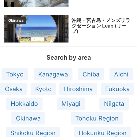
沖縄・宮古島・メンズリラ
Okinawa
クゼーション Leap (リー
プ)
Search by area
Tokyo
Kanagawa
Chiba
Aichi
Osaka
Kyoto
Hiroshima
Fukuoka
Hokkaido
Miyagi
Niigata
Okinawa
Tohoku Region
Shikoku Region
Hokuriku Region