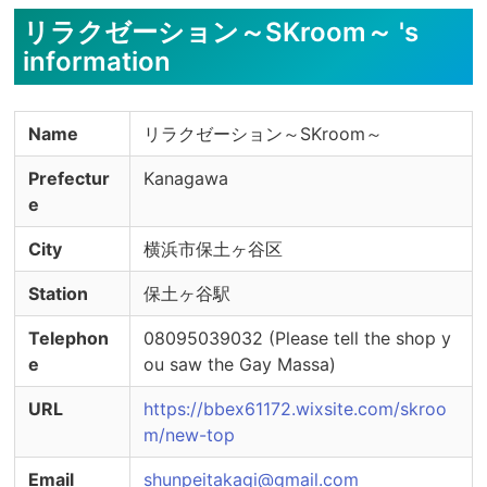
リラクゼーション～SKroom～ 's
information
Name
リラクゼーション～SKroom～
Prefectur
Kanagawa
e
City
横浜市保土ヶ谷区
Station
保土ヶ谷駅
Telephon
08095039032 (Please tell the shop y
e
ou saw the Gay Massa)
URL
https://bbex61172.wixsite.com/skroo
m/new-top
Email
shunpeitakagi@gmail.com