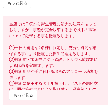
もっと見る
気軽にアロマオイルマッサージを受けてみたいと言う方は
是非一度お試しください!!
当店では日頃から衛生管理に最大の注意を払って
おりますが、事態が完全収束するまで以下の事項
について厳守する事を徹底致します。

①一日の施術を2名様に限定し、充分な時間を確
保する事により徹底した衛生管理を致します。

②施術前・施術中に次亜鉛酸ナトリウム噴霧器に
よる除菌を実施致します。

③施術用品や手に触れる場所のアルコール消毒を
致します。

④施術に使用するタオル類・セラピストの施術衣
は一回の施術ごとに全て取り替え、漂白剤入りの
洗剤で洗濯致します。
もっと見る