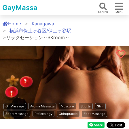
GayMassa
Search
Menu
Home
Kanagawa
横浜市保土ヶ谷区/保土ヶ谷駅
リラクゼーション～SKroom～
Oil Massage
Aroma Massage
Muscular
Sporty
Slim
Sport Massage
Reflexology
Chiropractic
Foot Massage