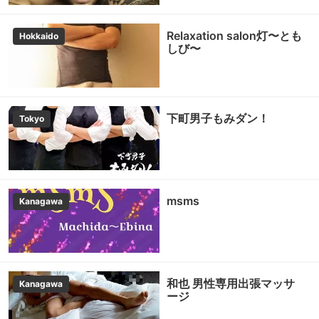
Relaxation salon灯〜とも
Hokkaido
しび〜
下町男子もみダン！
Tokyo
msms
Kanagawa
和也 男性専用出張マッサ
Kanagawa
ージ