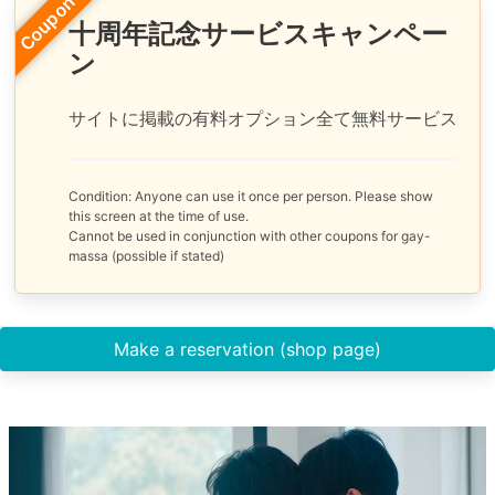
Coupon
十周年記念サービスキャンペー
ン
サイトに掲載の有料オプション全て無料サービス
Condition: Anyone can use it once per person. Please show
this screen at the time of use.
Cannot be used in conjunction with other coupons for gay-
massa (possible if stated)
Make a reservation (shop page)