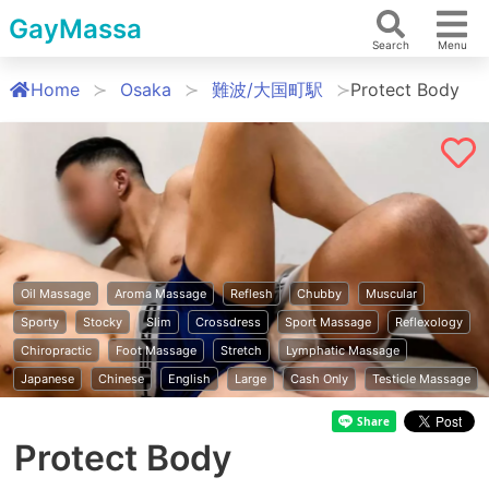
GayMassa
Search
Menu
Home
Osaka
難波/大国町駅
Protect Body
Oil Massage
Aroma Massage
Reflesh
Chubby
Muscular
Sporty
Stocky
Slim
Crossdress
Sport Massage
Reflexology
Chiropractic
Foot Massage
Stretch
Lymphatic Massage
Japanese
Chinese
English
Large
Cash Only
Testicle Massage
Protect Body