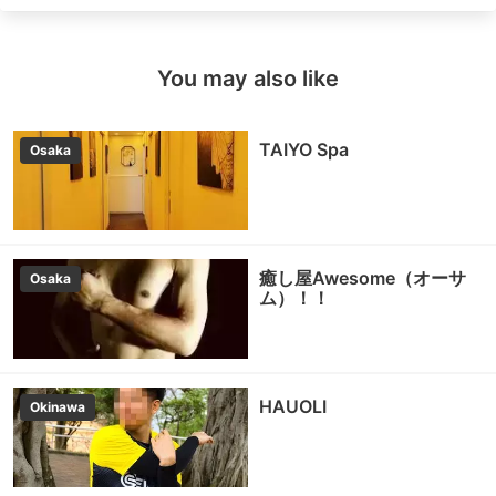
You may also like
TAIYO Spa
Osaka
癒し屋Awesome（オーサ
Osaka
ム）！！
HAUOLI
Okinawa