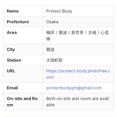
・うがい薬の用意

Name
Protect Body
※感染症対策の実施状況詳細やご不明点について
は、セラピストへ直接ご確認ください。
Prefecture
Osaka
Area
梅田 / 難波 / 新世界 / 京橋 / 心斎
橋
City
難波
Station
大国町駅
URL
https://protect-body.jimdofree.c
om/
Email
protectbodygm@gmail.com
On-site and Ro
Both on-site and room are avail
om
able