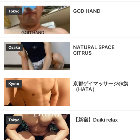
GOD HAND
Tokyo
NATURAL SPACE
Osaka
CITRUS
京都ゲイマッサージ@旗
Kyoto
（HATA）
【新宿】Daiki relax
Tokyo