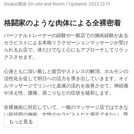
Osaka/難波 On-site and Room
/ Updated: 2022.12.11
格闘家のような肉体による全裸密着
パーソナルトレーナーの経験や一般店での施術経験がある
セラピストによる本格リラクゼーションマッサージが受け
られるお店で、体だけでなく心にもアプローチしてリラッ
クスさせます。

心身ともに深い癒しと疲労やストレスの解消、ホルモンの
活性化を促して明日への活力を導き出していきます。オイ
ルマッサージでリンパと血液の流れを改善させて、神経痛
や冷え性、腰痛、肩こりなどの症状を緩和します。

全裸施術に対応していて、一般のマッサージ店ではできな
い鼠径部の施術、女性のセラピストだと満足できない、既
婚で人に知られずにゲイマッサージが受けたいという人に
もっと見る
も支持されています。