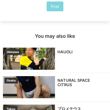
Post
You may also like
HAUOLI
Okinawa
NATURAL SPACE
Osaka
CITRUS
プロメテウス
Tokyo