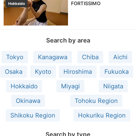
FORTISSIMO
Hokkaido
Search by area
Tokyo
Kanagawa
Chiba
Aichi
Osaka
Kyoto
Hiroshima
Fukuoka
Hokkaido
Miyagi
Niigata
Okinawa
Tohoku Region
Shikoku Region
Hokuriku Region
Search by type