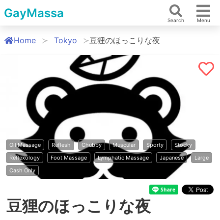
GayMassa
Search
Menu
Home
Tokyo
豆狸のほっこりな夜
Oil Massage
Reflesh
Chubby
Muscular
Sporty
Stocky
Reflexology
Foot Massage
Lymphatic Massage
Japanese
Large
Cash Only
豆狸のほっこりな夜