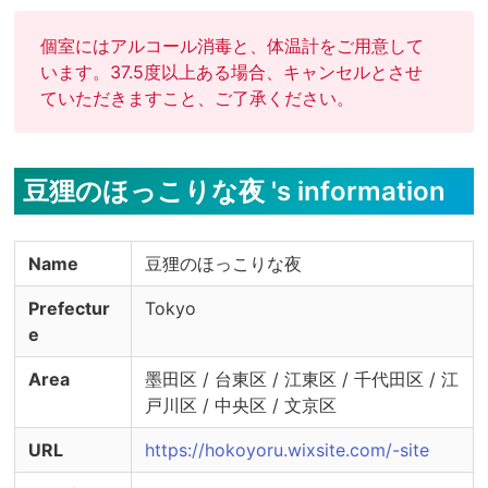
ご相談ください。

個室にはアルコール消毒と、体温計をご用意して
ムッチリセラピスト

います。37.5度以上ある場合、キャンセルとさせ
初めまして豆狸です。166.70.34、ムッチリな感じです。
ていただきますこと、ご了承ください。
大手エステサロンで、リンパマッサージをしてきた経験
を、活かして「しっかり癒されるゲイマッサージ」を目指
して奮闘中です。ゲイマッサージ初心者さんも、通い慣れ
豆狸のほっこりな夜 's information
てる方も、お疲れの時にはほっこり一息つきに来て下さ
い。本業があるので、土日祝以外は、基本夜だけ開く感じ
です。仕事帰りのリーマンさんから、お休みでリラックス
Name
豆狸のほっこりな夜
したい方まで、一度お試しいただければ幸いです。ご予約
はお気軽にお問い合わせください。
Prefectur
Tokyo
e
Area
墨田区 / 台東区 / 江東区 / 千代田区 / 江
戸川区 / 中央区 / 文京区
URL
https://hokoyoru.wixsite.com/-site