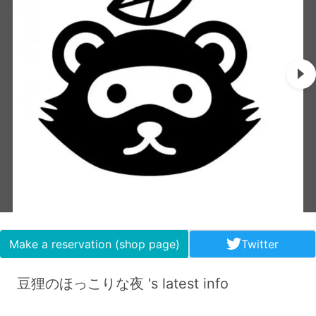
Make a reservation (shop page)
Twitter
豆狸のほっこりな夜 's latest info