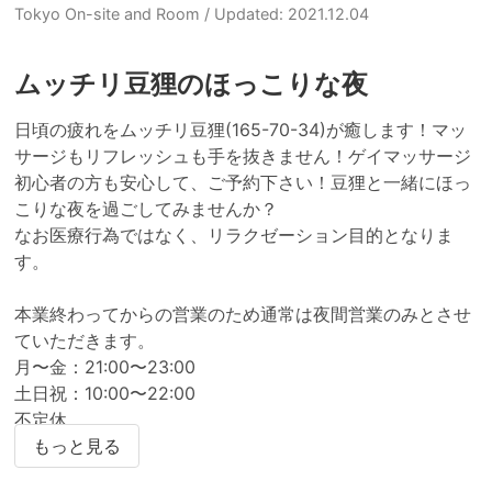
Tokyo On-site and Room
/ Updated: 2021.12.04
ムッチリ豆狸のほっこりな夜
日頃の疲れをムッチリ豆狸(165-70-34)が癒します！マッ
サージもリフレッシュも手を抜きません！ゲイマッサージ
初心者の方も安心して、ご予約下さい！豆狸と一緒にほっ
こりな夜を過ごしてみませんか？

なお医療行為ではなく、リラクゼーション目的となりま
す。

本業終わってからの営業のため通常は夜間営業のみとさせ
ていただきます。

月〜金：21:00〜23:00 

土日祝：10:00〜22:00 

不定休

※ホームページよりTwitterに飛べますので、最新スケジュ
もっと見る
ールをご確認いただければ幸いです。時間外ご希望の場合