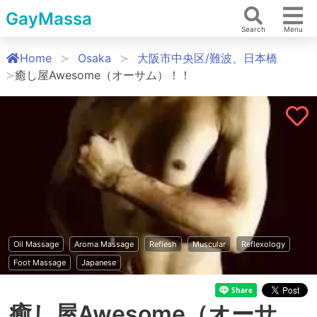
GayMassa
Search
Menu
Home
Osaka
大阪市中央区/難波、日本橋
癒し屋Awesome（オーサム）！！
Oil Massage
Aroma Massage
Reflesh
Muscular
Reflexology
Foot Massage
Japanese
癒し屋Awesome（オーサ