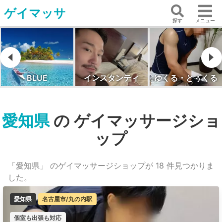
ゲイマッサ
探す
メニュー
インスタンティ
ゆくる・とぅくる
RELAXATION BLE
愛知県
の ゲイマッサージショ
ップ
「愛知県」 のゲイマッサージショップが 18 件見つかりま
した。
愛知県
名古屋市/丸の内駅
個室も出張も対応