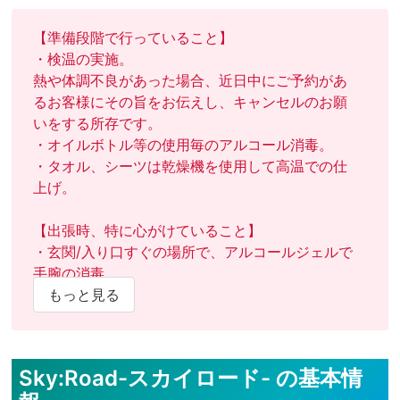
オフをつけます

☆足裏、ヘッドマッサージ、前立腺開発も対応しています

【準備段階で行っていること】

・検温の実施。

【施術者Ko-sukeのプロフ】

熱や体調不良があった場合、近日中にご予約があ
・164cm 53kg 30歳 リバ 骨太なスジ筋体型

るお客様にその旨をお伝えし、キャンセルのお願
・格闘家っぽいと言われます

いをする所存です。

・歴４年目

・オイルボトル等の使用毎のアルコール消毒。

・短髪 あごひげ有

・タオル、シーツは乾燥機を使用して高温での仕
・反応しやすい笑

上げ。

ご予約・お問い合わせ、お待ちしております。
【出張時、特に心がけていること】

・玄関/入り口すぐの場所で、アルコールジェルで
手腕の消毒。

・マスクはお客様間移動ごとに付け替え。

もっと見る
・服、リュックなどに衣類用ウイルスガードスプ
レーを使用。

・使用後と未使用のタオル等が接触しないようポ
Sky:Road-スカイロード- の基本情
リ袋を使用して分別。
