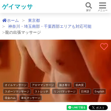
ゲイマッサ
探す
メニュー
ホーム
東京都
神奈川・埼玉南部・千葉西部エリアも対応可能
龍の出張マッサージ
オイルマッサージ
アロママッサージ
抜き有り
筋肉質
スポーツマッサージ
ストレッチ
リンパマッサージ
日本語
English
現金のみ
睾丸マッサージ