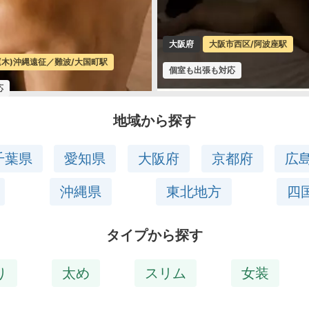
市西区/阿波座駅
福岡県
福岡市博多区/博多駅
応
個室専門
地域から探す
千葉県
愛知県
大阪府
京都府
広
沖縄県
東北地方
四
タイプから探す
り
太め
スリム
女装