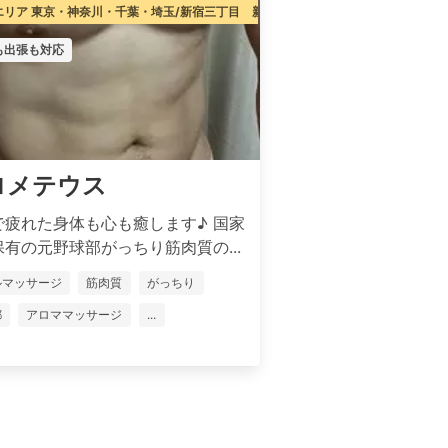
エリア 東京・神奈川・千葉・埼玉/新宿三丁目 新宿御苑前
も出張も対応
ロメテウス
で疲れた身体も心も癒します♪ 国家
有の元野球部がっちり筋肉質の...
ルマッサージ
筋肉質
がっちり
都
アロママッサージ
...