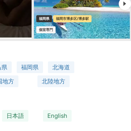
東京都
阿佐ヶ谷、荻窪/南阿佐ヶ谷
個室専門
島県
福岡県
北海道
国地方
北陸地方
日本語
English