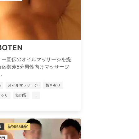
BOTEN
ナー直伝のオイルマッサージを提
新宿御苑5分男性向けマッサージ
.
都
オイルマッサージ
抜き有り
ちゃり
筋肉質
...
都
新宿区/新宿
専門