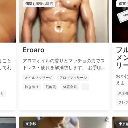
個室も出張も対応
個室
Eroaro
フル
メ
うこと
アロマオイルの香りとマッチョの力でス
リ
して利
トレス・疲れを解消致します。 お手頃...
おかげ
オイルマッサージ
アロママッサージ
えまし
抜き有り
筋肉質
体育会系
...
東京
ゃり
クレ
東京都
東京