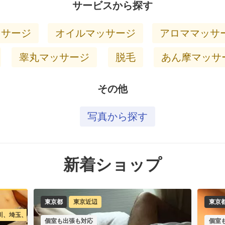
サービスから探す
ッサージ
オイルマッサージ
アロママッサ
睾丸マッサージ
脱毛
あん摩マッサ
その他
写真から探す
新着ショップ
東京都
東京近辺
東京
川、埼玉、千葉への出張も可能/新宿駅、新宿御苑前駅、四ッ谷駅、四谷三丁目駅、
個室も出張も対応
個室