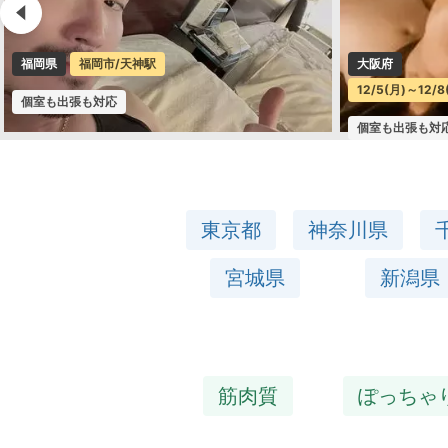
大阪府
大阪府
大阪
12/5(月)～12/8(木)沖縄遠征／難波/大国町駅
個室も出張も対
個室も出張も対応
東京都
神奈川県
宮城県
新潟県
筋肉質
ぽっちゃ