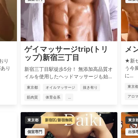
ゲイマッサージtrip(トリ
メ
ップ)新宿三丁目
おり
★新
があり
う今
新宿三丁目駅徒歩5分！ 無添加高品質オ
に...
イルを使用したヘッドマッサージも始...
東京
東京都
オイルマッサージ
抜き有り
アロ
筋肉質
体育会系
...
東京都
新宿区/新宿御苑
東京
個室専門
出張