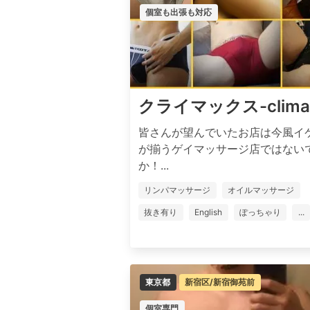
個室も出張も対応
クライマックス-clima
皆さんが望んでいたお店は今風イ
が揃うゲイマッサージ店ではない
か！...
リンパマッサージ
オイルマッサージ
抜き有り
English
ぽっちゃり
...
東京都
新宿区/新宿御苑前
個室専門