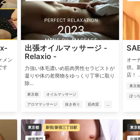
x-
出張オイルマッサージ -
SA
Relaxio -
ケメン
オー
です
供。
力強い体毛濃いめ筋肉男性セラピストが
店！ ..
凝りや体の老廃物をゆっくり丁寧に取り
除...
東京
東京都
オイルマッサージ
ぽっ
アロママッサージ
抜き有り
筋肉質
...
東京都
新宿/新宿三丁目駅
東京
個室専門
出張