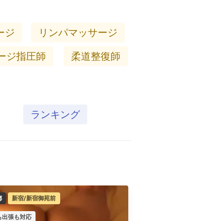
ージ
リンパマッサージ
ージ指圧師
柔道整復師
ランキング
都
新宿/新宿御苑前
曙橋駅、牛込柳町駅
も出張も対応