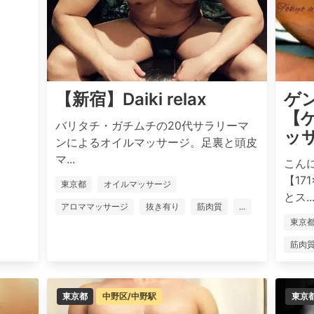
【新宿】Daiki relax
ゲ
【
バリタチ・ガチムチの20代サラリーマ
ッ
ンによるオイルマッサージ。足裏と頭皮
マ...
こん
【17
東京都
オイルマッサージ
とス..
アロママッサージ
抜き有り
筋肉質
...
東京
筋肉
東京都
中野区/中野駅
東京