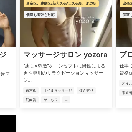
新宿区、豊島区/新大久保/大久保駅、池袋駅
出張
個室も出張も対応
個室
ジ
マッサージサロン yozora
プ
“癒し×刺激”をコンセプトに男性による
仕事
男性専用のリラクゼーションマッサー
資格保
全身マ
ジ...
.
オイ
東京都
オイルマッサージ
抜き有り
東京
筋肉質
がっちり
...