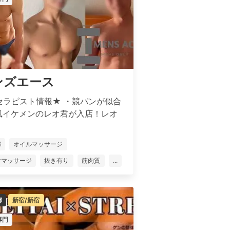
ンズエース
セラピスト情報★ ・競パンが似合
風イケメンのレオ君が入店！レオ
都
オイルマッサージ
ママッサージ
抜き有り
筋肉質
...
都
新宿/新宿
専門