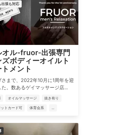
も出張も対応
オル-fruor-出張専門
ンズボディーオイルト
ートメント
さまで、2022年10月に1周年を迎
た。数あるゲイマッサージ店...
都
オイルマッサージ
抜き有り
ジットカード可
体育会系
...
都