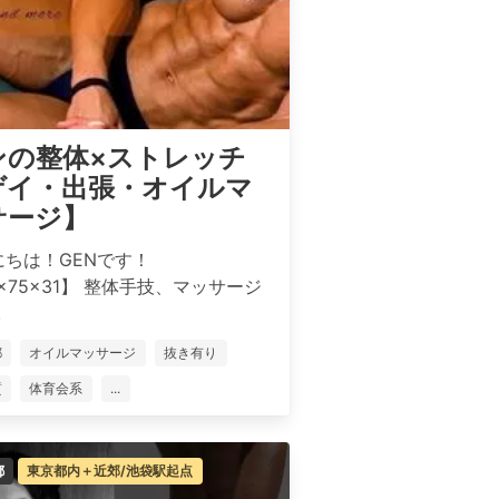
ンの整体×ストレッチ
ゲイ・出張・オイルマ
サージ】
にちは！GENです！
1×75×31】 整体手技、マッサージ
.
都
オイルマッサージ
抜き有り
質
体育会系
...
都
東京都内＋近郊/池袋駅起点