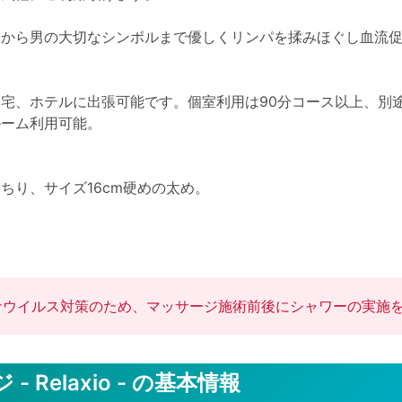
身から男の大切なシンボルまで優しくリンパを揉みほぐし血流
宅、ホテルに出張可能です。個室利用は90分コース以上、別途
ーム利用可能。

り、サイズ16cm硬めの太め。

す。

かります。

、遠方費1000円かかります。

ナウイルス対策のため、マッサージ施術前後にシャワーの実施
願いします。サイト上の問い合わせボタンはメールによっては
 Relaxio - の基本情報
前のご予約をおすすめ致します。また、当日はご予約が重なり