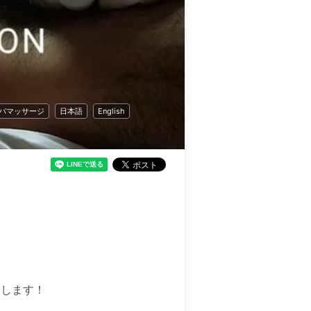
パマッサージ
日本語
English
します！
