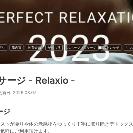
有り
筋肉質
体育会系
がっちり
スポーツマッサージ
ストレッチ
リン
 - Relaxio -
 更新日: 2026.08.07
ージ
ストが凝りや体の老廃物をゆっくり丁寧に取り除きデトックス
気軽にご利用頂けます。
