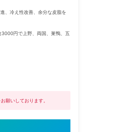
促進、冷え性改善、余分な皮脂を
3000円で上野、両国、巣鴨、五
をお願いしております。
届かないことがあるため。

ますので前日のご予約をおすすめ