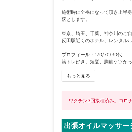
施術時に全裸になって頂き上半
落とします。

東京、埼玉、千葉、神奈川のご自
反田駅近くのホテル、レンタルル
プロフィール：170/70/30代

筋トレ好き、短髪、胸筋ケツがっち
※個室利用は別途3000円かかりま
もっと見る
※山手線範囲外は交通費が別途か
※新宿から往復1時間半以上の場合
ワクチン3回接種済み。コロ
《注意》

お問い合わせは直接メール宛にお
出張オイルマッサージ -
移動に時間を要するため、3時間