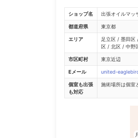
致します。

ショップ名
出張オイルマッサージ
#男性施術

#男性セラピスト

都道府県
東京都
#オイルマッサージ

#リンパマッサージ

エリア
足立区 / 墨田区 
#リラクゼーション

区 / 北区 / 中野
#ゲイマッサージ

市区町村
東京近辺
#東京

#LGBT

Eメール
united-eaglebi
#gay massage

#oil massage

個室も出張
施術場所は個室
#massage

も対応
#tokyo