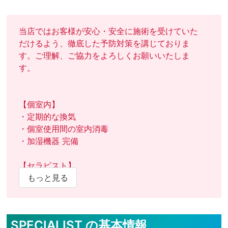
当店ではお客様が安心・安全に施術を受けていた
だけるよう、徹底した予防対策を講じておりま
す。ご理解、ご協力をよろしくお願いいたしま
す。

【個室内】

・定期的な換気

・個室使用間の室内消毒

・加湿機器 完備

【セラピスト】

・検温実施

もっと見る
・うがい薬の用意

【お客様】

SPECIALIST の基本情報
・検温実施
