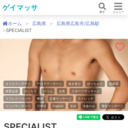
ゲイマッサ
探す
メニュー
ホーム
広島県
広島県広島市/広島駅
SPECIALIST
オイルマッサージ
アロママッサージ
抜き有り
ぽっちゃり
筋肉質
体育会系
がっちり
スリム
女装
スポーツマッサージ
リフレクソロジー
整体
足裏マッサージ
ストレッチ
リンパマッサージ
日本語
English
太め
現金のみ
睾丸マッサージ
SPECIALIST