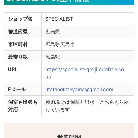
・うがい薬の用意

ショップ名
SPECIALIST
※感染症対策の実施状況詳細やご不明点について
は、セラピストへ直接ご確認ください。
都道府県
広島県
市区町村
広島県広島市
最寄り駅
広島駅
URL
https://specialist-gm.jimdofree.co
m/
Eメール
utatanetateyama@gmail.com
個室も出張も
施術場所は個室と出張、どちらも対応
対応
しています
営業時間