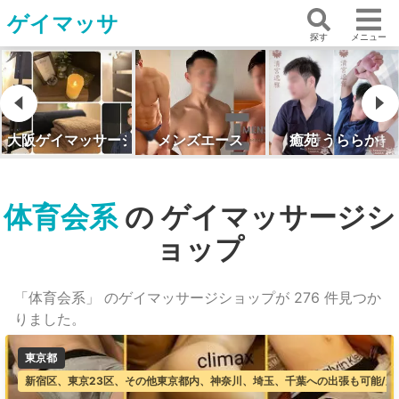
ゲイマッサ
探す
メニュー
ジ・フォアハンズ
メンズエース
癒苑 うららか
沖縄・宮古島・メンズ
体育会系
の ゲイマッサージシ
ョップ
「体育会系」 のゲイマッサージショップが 276 件見つか
りました。
東京都
新宿区、東京23区、その他東京都内、神奈川、埼玉、千葉への出張も可能/