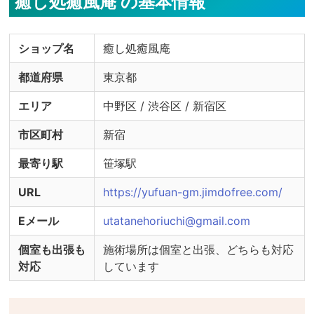
癒し処癒風庵 の基本情報
・検温実施

・うがい薬の用意

ショップ名
癒し処癒風庵
※感染症対策の実施状況詳細やご不明点について
は、セラピストへ直接ご確認ください。
都道府県
東京都
エリア
中野区 / 渋谷区 / 新宿区
市区町村
新宿
最寄り駅
笹塚駅
URL
https://yufuan-gm.jimdofree.com/
Eメール
utatanehoriuchi@gmail.com
個室も出張も
施術場所は個室と出張、どちらも対応
対応
しています