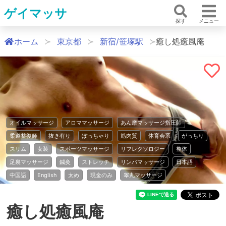
ゲイマッサ
探す
メニュー
ホーム
東京都
新宿/笹塚駅
癒し処癒風庵
オイルマッサージ
アロママッサージ
あん摩マッサージ指圧師
柔道整復師
抜き有り
ぽっちゃり
筋肉質
体育会系
がっちり
スリム
女装
スポーツマッサージ
リフレクソロジー
整体
足裏マッサージ
鍼灸
ストレッチ
リンパマッサージ
日本語
中国語
English
太め
現金のみ
睾丸マッサージ
癒し処癒風庵