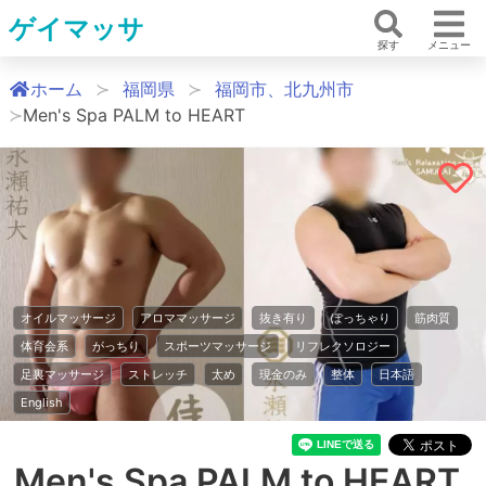
ゲイマッサ
探す
メニュー
ホーム
福岡県
福岡市、北九州市
Men's Spa PALM to HEART
オイルマッサージ
アロママッサージ
抜き有り
ぽっちゃり
筋肉質
体育会系
がっちり
スポーツマッサージ
リフレクソロジー
足裏マッサージ
ストレッチ
太め
現金のみ
整体
日本語
English
Men's Spa PALM to HEART