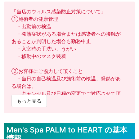
「当店のウィルス感染防止対策について」

①施術者の健康管理

　・出勤前の検温

　・発熱症状がある場合または感染者への接触が
あることが判明した場合も勤務中止

　・入室時の手洗い、うがい

　・移動中のマスク装着

②お客様にご協力して頂くこと

　・当日の自己検温及び施術前の検温、発熱があ
る場合は、

　　キャンセル及び日程の変更でご対応させて頂
きます。

もっと見る
　・入室時の手洗い、うがい

　・施術前後のシャワー

Men's Spa PALM to HEART の基本
③その他感染防止に関する対策

情報
　・ベッドタオル、バスタオル、フェイスタオル