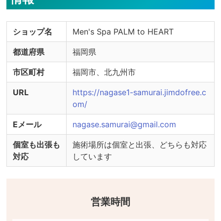
などは、毎回取り替えております。

　・施術時のマスク装着を推奨しております。

ショップ名
Men's Spa PALM to HEART
　・マスク装着時は、マスクに触れないように徹
底しております。

都道府県
福岡県
　・施術道具の消毒

　・個室の換気
市区町村
福岡市、北九州市
URL
https://nagase1-samurai.jimdofree.c
om/
Eメール
nagase.samurai@gmail.com
個室も出張も
施術場所は個室と出張、どちらも対応
対応
しています
営業時間