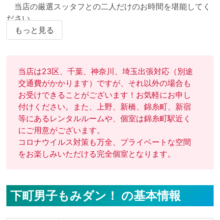
　当店の厳選スッタフとの二人だけのお時間を堪能してく
ださい。

もっと見る
　もみダン！では、ゲイマッサージ初心者の方でも利用し
やすい店づくりを心掛けています。

男性に興味があるけど勇気が出ない、ゲイマッサージが初
当店は23区、千葉、神奈川、埼玉出張対応（別途
めてなので不安を感じる。そんな初心者の方こそ、ぜひ当
交通費がかかります）ですが、それ以外の場合も
店をご利用ください。

お受けできることがございます！お気軽にお申し
付けください。また、上野、新橋、錦糸町、新宿
　当店のスタッフが最初から最後まで気持ちよくリードい
等にあるレンタルルームや、個室は錦糸町駅近く
にご用意がございます。 

コロナウイルス対策も万全、プライベートな空間
をお楽しみいただける完全個室となります。
下町男子もみダン！ の基本情報