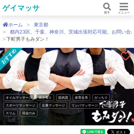
ゲイマッサ
探す
メニュー
ホーム
東京都
都内23区、千葉、神奈川、茨城出張対応可能。お問い合
下町男子もみダン！
おすすめ
オイルマッサージ
抜き有り
筋肉質
体育会系
がっちり
スポーツマッサージ
足裏マッサージ
リンパマッサージ
日本語
スリム
現金のみ