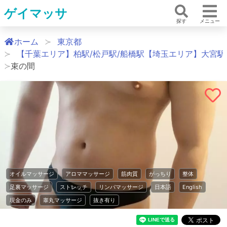
ゲイマッサ
探す
メニュー
ホーム
東京都
【千葉エリア】柏駅/松戸駅/船橋駅【埼玉エリア】大宮駅
束の間
オイルマッサージ
アロママッサージ
筋肉質
がっちり
整体
足裏マッサージ
ストレッチ
リンパマッサージ
日本語
English
現金のみ
睾丸マッサージ
抜き有り