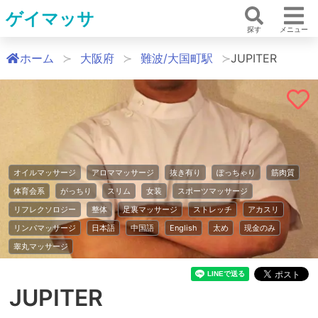
ゲイマッサ
探す
メニュー
ホーム
大阪府
難波/大国町駅
JUPITER
オイルマッサージ
アロママッサージ
抜き有り
ぽっちゃり
筋肉質
体育会系
がっちり
スリム
女装
スポーツマッサージ
リフレクソロジー
整体
足裏マッサージ
ストレッチ
アカスリ
リンパマッサージ
日本語
中国語
English
太め
現金のみ
睾丸マッサージ
JUPITER