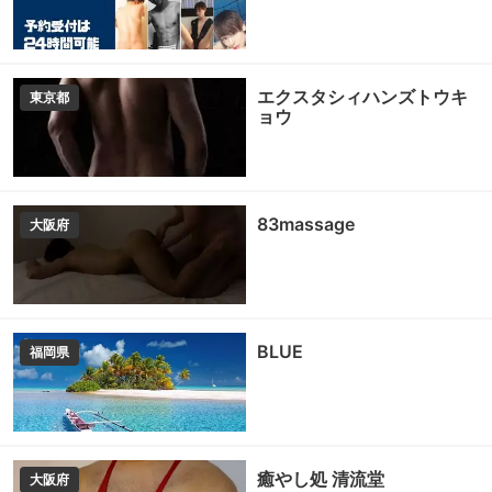
エクスタシィハンズトウキ
東京都
ョウ
83massage
大阪府
BLUE
福岡県
癒やし処 清流堂
大阪府