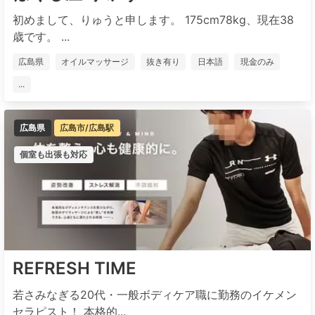
初めまして、りゅうと申します。 175cm78kg、現在38
歳です。 ...
広島県
オイルマッサージ
抜き有り
日本語
現金のみ
...
広島県
広島市/広島駅
個室も出張も対応
REFRESH TIME
若さみなぎる20代・一般ボディケア職に勤務のイケメン
セラピスト！ 本格的...