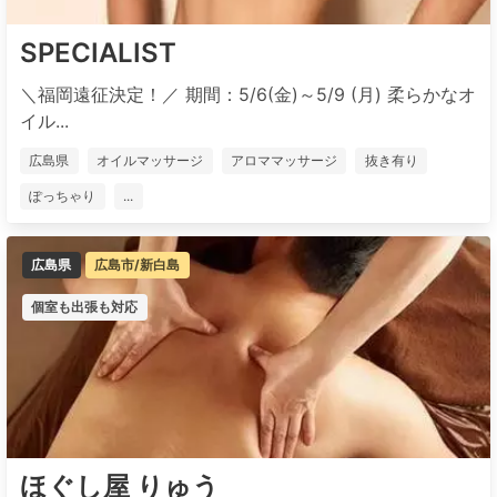
SPECIALIST
＼福岡遠征決定！／ 期間：5/6(金)～5/9 (月) 柔らかなオ
イル...
広島県
オイルマッサージ
アロママッサージ
抜き有り
ぽっちゃり
...
広島県
広島市/新白島
個室も出張も対応
ほぐし屋 りゅう