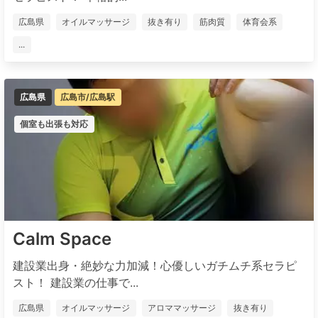
広島県
オイルマッサージ
抜き有り
筋肉質
体育会系
...
広島県
広島市/広島駅
個室も出張も対応
Calm Space
建設業出身・絶妙な力加減！心優しいガチムチ系セラピ
スト！ 建設業の仕事で...
広島県
オイルマッサージ
アロママッサージ
抜き有り