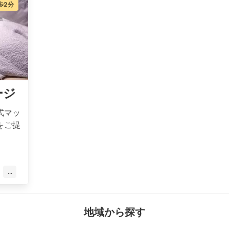
歩2分
ージ
式マッ
をご提
...
地域から探す