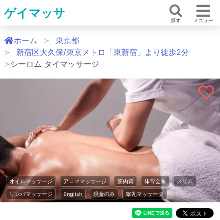
ゲイマッサ
探す
メニュー
ホーム
東京都
新宿区大久保/​東京メトロ「東新宿」より徒歩2分
シーロム タイマッサージ
オイルマッサージ
アロママッサージ
筋肉質
体育会系
スリム
リンパマッサージ
English
現金のみ
睾丸マッサージ