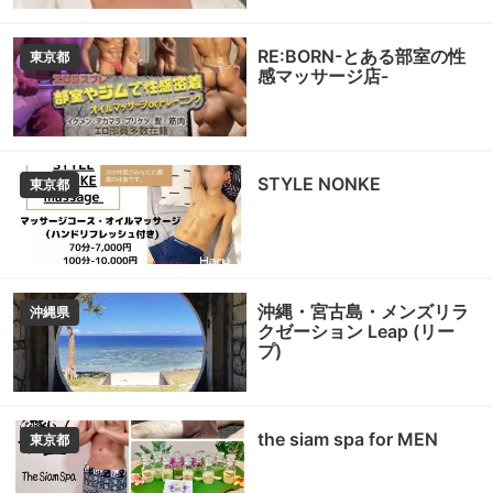
RE:BORN-とある部室の性
東京都
感マッサージ店-
STYLE NONKE
東京都
沖縄・宮古島・メンズリラ
沖縄県
クゼーション Leap (リー
プ)
the siam spa for MEN
東京都