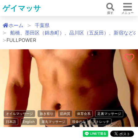
ゲイマッサ
探す
メニュー
ホーム
千葉県
船橋、墨田区（錦糸町）、品川区（五反田）、新宿など
FULLPOWER
オイルマッサージ
抜き有り
筋肉質
体育会系
足裏マッサージ
日本語
English
睾丸マッサージ
現金のみ
ストレッチ