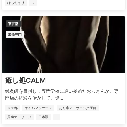
ぽっちゃり
...
東京都
出張専門
癒し処CALM
鍼灸師を目指して専門学校に通い始めたおっさんが、専
門店の経験を活かして、優...
東京都
オイルマッサージ
あん摩マッサージ指圧師
足裏マッサージ
日本語
...