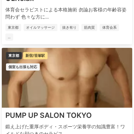
体育会セラピストによる本格施術 勿論お客様の年齢容姿
問わず 色々な方に...
東京都
オイルマッサージ
抜き有り
筋肉質
体育会系
...
東京都
新宿/笹塚駅
個室も出張も対応
PUMP UP SALON TOKYO
鍛え上げた重厚ボディ・スポーツ栄養学の知識豊富！ワ
イルドな顔つきのセラピス...