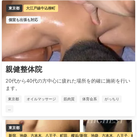
東京都
大江戸線牛込柳町
個室も出張も対応
親健整体院
20代から40代の方中心に疲れた場所を的確に施術を行い
ます。
東京都
オイルマッサージ
筋肉質
体育会系
がっちり
...
東京都
新宿、池袋、六本木、八王子、町田、横浜/新宿、池袋、六本木、八王子、町