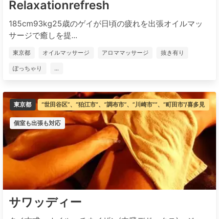
Relaxationrefresh
185cm93kg25歳のゲイが日頃の疲れを出張オイルマッ
サージで癒しを提...
東京都
オイルマッサージ
アロママッサージ
抜き有り
ぽっちゃり
...
東京都
”世田谷区”、”狛江市”、”調布市”、”川崎市””、”町田市”/喜多見
個室も出張も対応
サワッディー