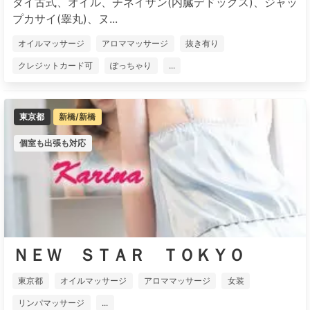
タイ古式、オイル、チネイザン(内臓デドックス)、ジャッ
プカサイ(睾丸)、ヌ...
オイルマッサージ
アロママッサージ
抜き有り
クレジットカード可
ぽっちゃり
...
東京都
新橋/新橋
個室も出張も対応
ＮＥＷ ＳＴＡＲ ＴＯＫＹＯ
東京都
オイルマッサージ
アロママッサージ
女装
リンパマッサージ
...