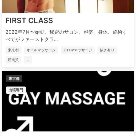
FIRST CLASS
2022年7月〜始動。秘密のサロン。容姿、身体、施術す
べてがファーストクラ...
東京都
オイルマッサージ
アロママッサージ
抜き有り
筋肉質
...
東京都
出張専門