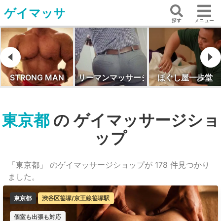
ゲイマッサ
探す
メニュー
リーマンマッサージ
ほぐし屋一歩堂
メンズエース
東京都
の ゲイマッサージショ
ップ
「東京都」 のゲイマッサージショップが 178 件見つかり
ました。
東京都
渋谷区笹塚/京王線笹塚駅
個室も出張も対応