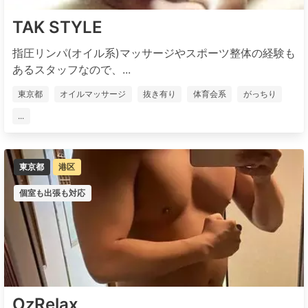
TAK STYLE
指圧リンパ(オイル系)マッサージやスポーツ整体の経験も
あるスタッフなので、...
東京都
オイルマッサージ
抜き有り
体育会系
がっちり
...
東京都
港区
個室も出張も対応
OzRelax