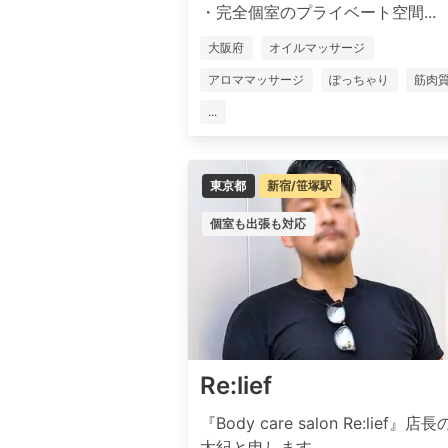
・完全個室のプライベート空間...
大阪府
オイルマッサージ
アロママッサージ
ぽっちゃり
筋肉
...
東京都
新宿/笹塚駅
個室も出張も対応
Re:lief
『Body care salon Re:lief』店
太紀と申します...