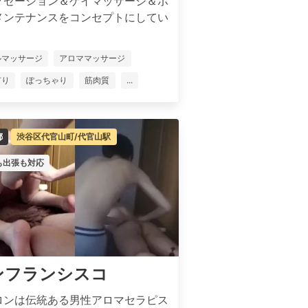
クゼーション＆ゲイマッサージ＆ボ
メンテナンスをコンセプトにしてい
ルマッサージ
アロママッサージ
有り
ぽっちゃり
筋肉質
...
都
渋谷区代官山町/代官山駅
も出張も対応
ンフランシスコ
ロンは伝統ある男性アロマセラピス