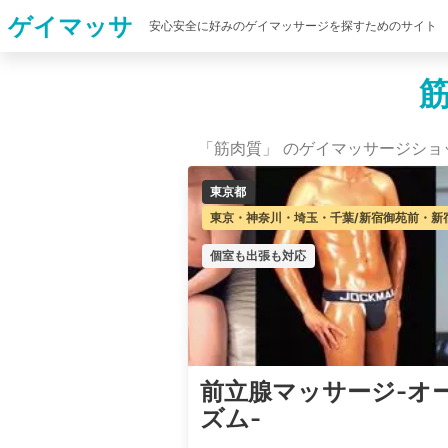
ゲイマッサ
安心安全に好みのゲイマッサージを探すためのサイト
「筋肉質」 のゲイマッサージショッ
東京都
東京・神奈川・埼玉・千葉/新宿御苑前・新
個室も出張も対応
前立腺マッサージ-オ
ズム-