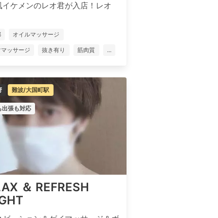
風イケメンのレオ君が入店！レオ
都
オイルマッサージ
ママッサージ
抜き有り
筋肉質
...
府
難波/大国町駅
も出張も対応
LAX ＆ REFRESH
IGHT