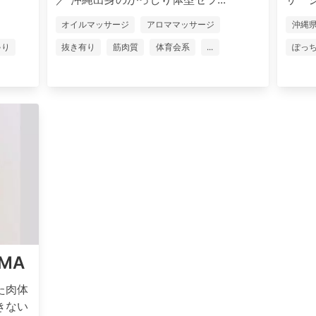
オイルマッサージ
アロママッサージ
沖縄
ゃり
抜き有り
筋肉質
体育会系
...
ぽっ
IMA
た肉体
きない