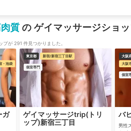
筋肉質
の ゲイマッサージショッ
プが 291 件見つかりました。
東京都
新宿/新宿三丁目駅
大阪
宿・池袋
大阪
個室専門
個室
ーガ
ゲイマッサージtrip(トリ
バ
ップ)新宿三丁目
男性