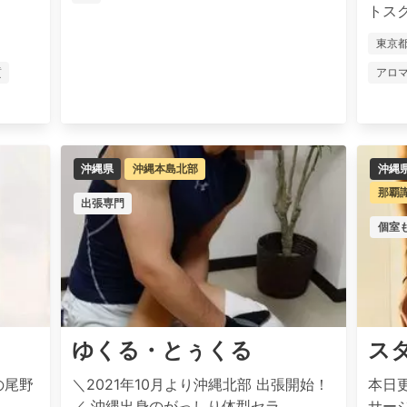
トスク
東京
質
アロ
沖縄県
沖縄本島北部
沖縄
那覇
出張専門
個室
ゆくる・とぅくる
スタ
長の尾野
＼2021年10月より沖縄北部 出張開始！
本日更
／ 沖縄出身のがっしり体型セラ...
サージ