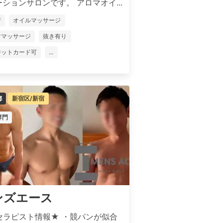
ションサロンです。 アロマオイ...
府
オイルマッサージ
ママッサージ
抜き有り
ジットカード可
...
都
新宿区/新宿
専門
ンズエース
セラピスト情報★ ・競パンが似合