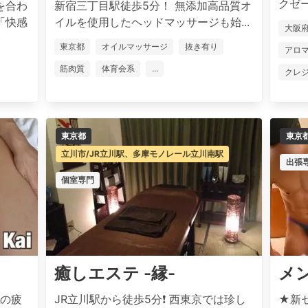
クゼー
を合わ
新宿三丁目駅徒歩5分！ 無添加高品質オ
「快感
イルを使用したヘッドマッサージも始...
大阪
東京都
オイルマッサージ
抜き有り
アロ
筋肉質
体育会系
...
クレ
東京都
東京
立川市/JR立川駅、多摩モノレール立川南駅
出張
個室専門
癒しエステ -縁-
メ
々の疲
JR立川駅から徒歩5分❗️ 西東京では珍し
★新