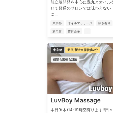
前立腺開発を中心に睾丸とオイル
せて普通のサロンでは味わえない
に...
東京都
オイルマッサージ
抜き有り
筋肉質
体育会系
...
東京都
新宿/新大久保徒歩2分
個室も出張も対応
LuvBoy Massage
本日9(木)14-19時🈳有ります‼️日