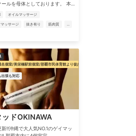
ールを母体としております。 本...
都
オイルマッサージ
ママッサージ
抜き有り
筋肉質
...
県
識名個室/美栄橋駅前個室/那覇市民体育館より徒歩3分圏内/美栄橋駅前より徒歩3分
も出張も対応
ッドOKINAWA
新!!沖縄で大人気NO.1のゲイマッ
!! 那覇市内に4個室完...