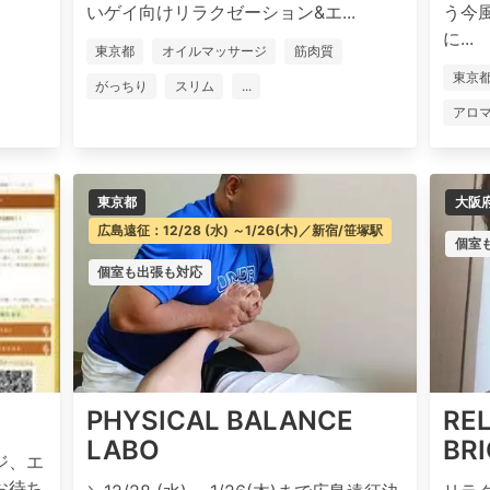
いゲイ向けリラクゼーション&エ...
う今
に...
東京都
オイルマッサージ
筋肉質
東京
がっちり
スリム
...
アロ
東京都
大阪
広島遠征：12/28 (水) ～1/26(木)／新宿/笹塚駅
個室
個室も出張も対応
PHYSICAL BALANCE
RE
LABO
BR
ジ、エ
お待ち