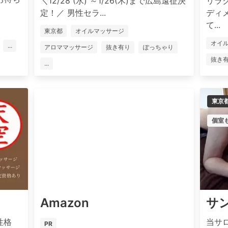
＼12/28 (水) ～1/26(木)まで広島遠征決
リラ
定！／ 男性セラ...
ディ
て...
東京都
オイルマッサージ
オイ
...
アロママッサージ
抜き有り
ぽっちゃり
抜き
...
東京
個室
Amazon
サ
性格
当サ
PR