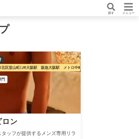
探す
メニュー
プ
府
市北区堂山町/JR大阪駅 阪急大阪駅 メトロ中崎町駅
専門
ビロン
スタッフが提供するメンズ専用リラ