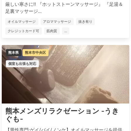
厳しい寒さに‼️ 『ホットストーンマッサージ』 『足湯＆
足裏マッサージ...
オイルマッサージ
アロママッサージ
抜き有り
クレジットカード可
筋肉質
...
熊本県
熊本市中央区
個室も出張も対応
熊本メンズリラクゼーション -うき
ぐも-
【男性専門:ゲイ/バイ/ノンケ】オイルマッサージを提供