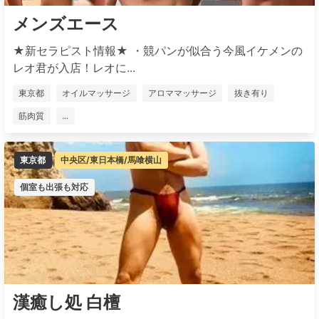
メンズエース
★新セラピスト情報★ ・競パンが似合う今風イケメンの
レオ君が入店！レオに...
東京都
オイルマッサージ
アロママッサージ
抜き有り
筋肉質
...
東京都
中央区/東日本橋/馬喰横山
個室も出張も対応
漢癒し処 白檀