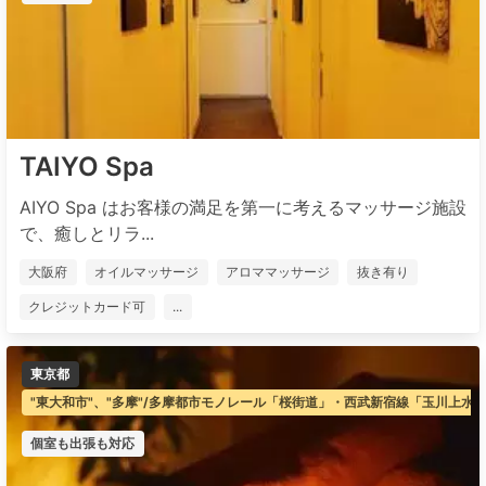
TAIYO Spa
AIYO Spa はお客様の満足を第一に考えるマッサージ施設
で、癒しとリラ...
大阪府
オイルマッサージ
アロママッサージ
抜き有り
クレジットカード可
...
東京都
"東大和市"、"多摩"/多摩都市モノレール「桜街道」・西武新宿線「玉川上水
個室も出張も対応