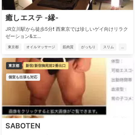
癒しエステ -縁-
JR立川駅から徒歩5分❗️ 西東京では珍しいゲイ向けリラク
ゼーション&エ...
東京都
オイルマッサージ
筋肉質
がっちり
スリム
...
東京都
新宿/新宿御苑前2番出口
個室も出張も対応
SABOTEN