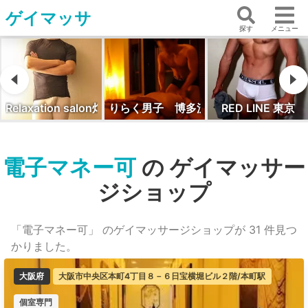
ゲイマッサ
探す
メニュー
lon灯〜ともしび〜
りらく男子 博多流
RED LINE 東京
蒼-Aoi オイルマ
電子マネー可
の ゲイマッサー
ジショップ
「電子マネー可」 のゲイマッサージショップが 31 件見つ
かりました。
大阪府
大阪市中央区本町4丁目８－６日宝横堀ビル２階/本町駅
個室専門