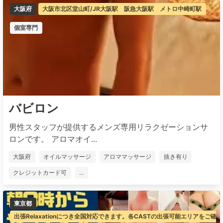
大阪府
大阪市北区堂山町/JR大阪駅 阪急大阪駅 メトロ中崎町駅
個室専門
バビロン
男性スタッフが提供するメンズ専用リラクゼーションサ
ロンです。 アロマオイ...
大阪府
オイルマッサージ
アロママッサージ
抜き有り
クレジットカード可
...
東京都
出張Relaxationにつき全国対応できます。各CASTの出張可能エリアをご