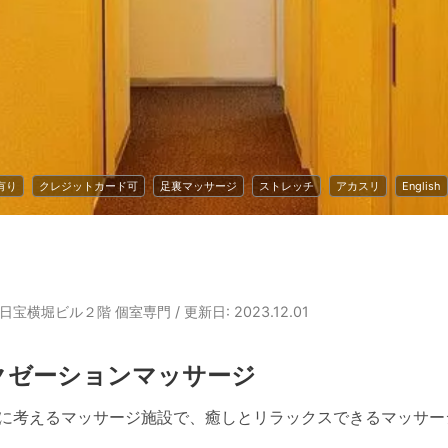
有り
クレジットカード可
足裏マッサージ
ストレッチ
アカスリ
English
６日宝横堀ビル２階 個室専門
/ 更新日: 2023.12.01
クゼーションマッサージ
を第一に考えるマッサージ施設で、癒しとリラックスできるマッサ