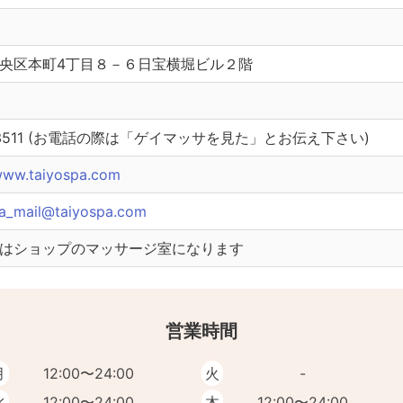
央区本町4丁目８－６日宝横堀ビル２階
413511 (お電話の際は「ゲイマッサを見た」とお伝え下さい)
/www.taiyospa.com
pa_mail@taiyospa.com
はショップのマッサージ室になります
営業時間
月
12:00〜24:00
火
-
水
12:00〜24:00
木
12:00〜24:00