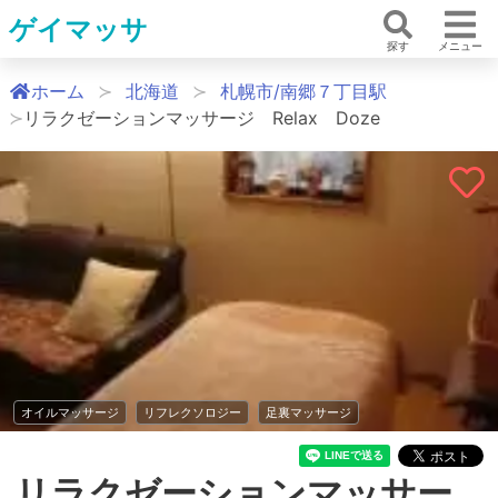
ゲイマッサ
探す
メニュー
ホーム
北海道
札幌市/南郷７丁目駅
リラクゼーションマッサージ Relax Doze
オイルマッサージ
リフレクソロジー
足裏マッサージ
リラクゼーションマッサー