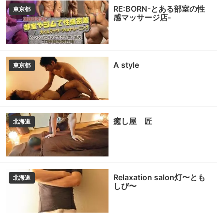
RE:BORN-とある部室の性
東京都
感マッサージ店-
A style
東京都
癒し屋 匠
北海道
Relaxation salon灯〜とも
北海道
しび〜