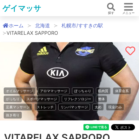
ゲイマッサ
探す
メニュー
ホーム
北海道
札幌市/すすきの駅
VITARELAX SAPPORO
オイルマッサージ
アロママッサージ
ぽっちゃり
筋肉質
体育会系
がっちり
スポーツマッサージ
リフレクソロジー
整体
足裏マッサージ
ストレッチ
リンパマッサージ
太め
現金のみ
抜き有り
VITARELAX SAPPORO