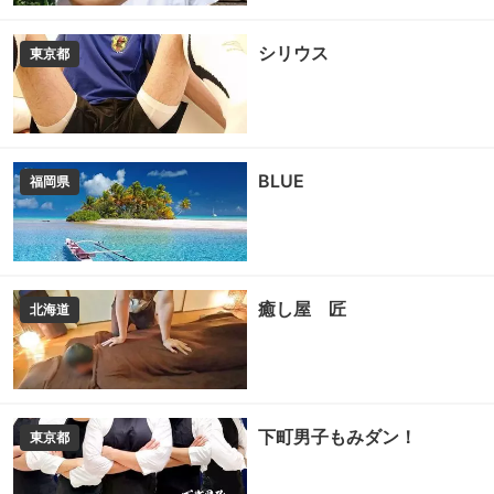
シリウス
東京都
BLUE
福岡県
癒し屋 匠
北海道
下町男子もみダン！
東京都