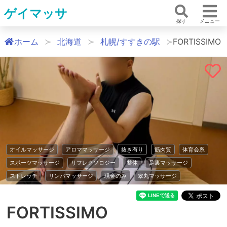
ゲイマッサ
探す
メニュー
ホーム
北海道
札幌/すすきの駅
FORTISSIMO
オイルマッサージ
アロママッサージ
抜き有り
筋肉質
体育会系
スポーツマッサージ
リフレクソロジー
整体
足裏マッサージ
ストレッチ
リンパマッサージ
現金のみ
睾丸マッサージ
FORTISSIMO