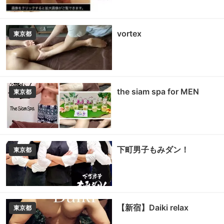
vortex
東京都
the siam spa for MEN
東京都
下町男子もみダン！
東京都
【新宿】Daiki relax
東京都