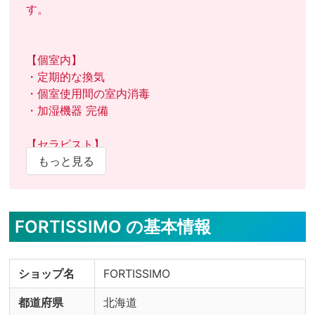
す。

【個室内】

・定期的な換気

・個室使用間の室内消毒

・加湿機器 完備

【セラピスト】

・検温実施

もっと見る
・うがい薬の用意

【お客様】

FORTISSIMO の基本情報
・検温実施

・うがい薬の用意

ショップ名
FORTISSIMO
※感染症対策の実施状況詳細やご不明点について
は、セラピストへ直接ご確認ください。
都道府県
北海道