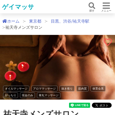
ゲイマッサ
探す
メニュー
ホーム
東京都
目黒、渋谷/祐天寺駅
祐天寺メンズサロン
オイルマッサージ
アロママッサージ
抜き有り
筋肉質
体育会系
がっちり
現金のみ
睾丸マッサージ
祐天寺メンズサロン