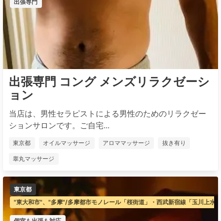
出張専門
出張専門 コング メンズリラクゼーシ
ョン
当店は、男性セラピストによる男性のためのリラクゼー
ションサロンです。ご自宅...
東京都
オイルマッサージ
アロママッサージ
抜き有り
睾丸マッサージ
東京都
"東大和市"、"多摩"/多摩都市モノレール「桜街道」・西武新宿線「玉川上水
個室も出張も対応