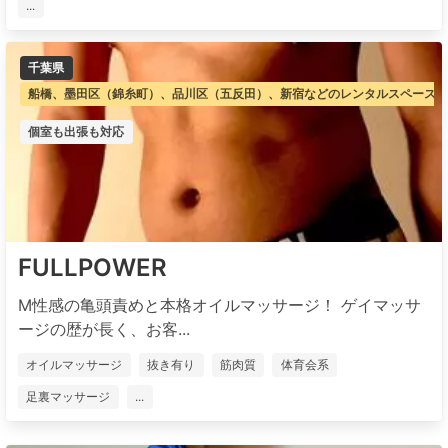
...
千葉県
船橋、墨田区（錦糸町）、品川区（五反田）、新宿などのレンタルスペース
個室も出張も対応
FULLPOWER
М性感の亀頭責めと本格オイルマッサージ！ ゲイマッサ
ージの歴が長く、お客...
オイルマッサージ
抜き有り
筋肉質
体育会系
足裏マッサージ
...