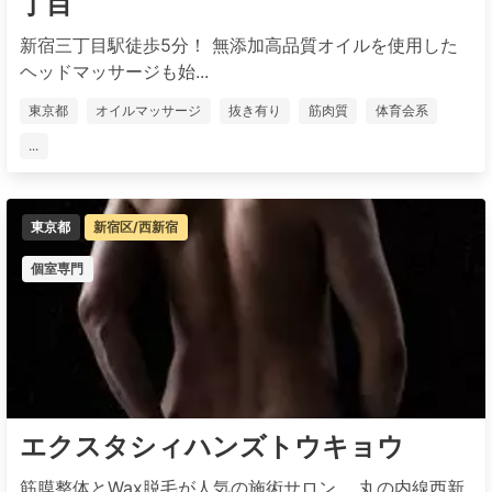
丁目
新宿三丁目駅徒歩5分！ 無添加高品質オイルを使用した
ヘッドマッサージも始...
東京都
オイルマッサージ
抜き有り
筋肉質
体育会系
...
東京都
新宿区/西新宿
個室専門
エクスタシィハンズトウキョウ
筋膜整体とWax脱毛が人気の施術サロン。 丸の内線西新