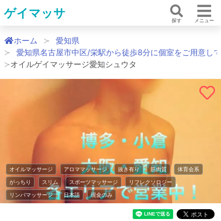
ゲイマッサ
探す
メニュー
ホーム
愛知県
愛知県名古屋市中区/栄駅から徒歩8分に個室をご用意し
オイルゲイマッサージ愛知シュウタ
オイルマッサージ
アロママッサージ
抜き有り
筋肉質
体育会系
がっちり
スリム
スポーツマッサージ
リフレクソロジー
リンパマッサージ
日本語
現金のみ