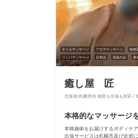
オイルマッサージ
アロママッサージ
筋肉
リンパマッサージ
日本語
現金のみ
睾
癒し屋 匠
北海道/札幌市内 個室も出張も対応
/
本格的なマッサージ
本格施術をお届けするボディケア
出張サービスは札幌市及び近郊に