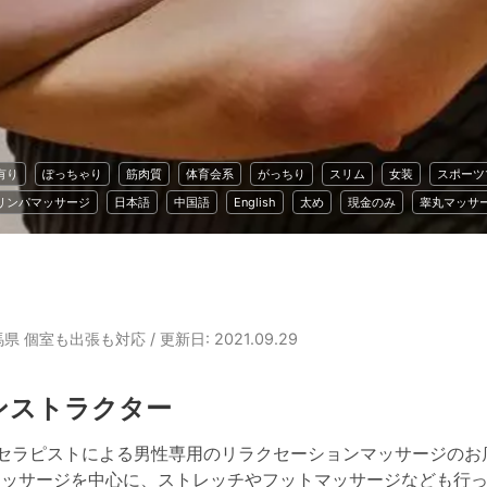
有り
ぽっちゃり
筋肉質
体育会系
がっちり
スリム
女装
スポーツ
リンパマッサージ
日本語
中国語
English
太め
現金のみ
睾丸マッサ
馬県 個室も出張も対応
/ 更新日: 2021.09.29
ンストラクター
男性セラピストによる男性専用のリラクセーションマッサージのお
ッサージを中心に、ストレッチやフットマッサージなども行っ