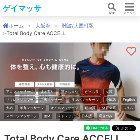
ゲイマッサ
探す
メニュー
ホーム
大阪府
難波/大国町駅
Total Body Care ACCELL
アロママッサージ
抜き有り
ぽっちゃり
がっちり
女装
リフレクソロジー
足裏マッサージ
リンパマッサージ
中国語
English
太め
睾丸マッサージ
オイルマッサージ
筋肉質
体育会系
スリム
スポーツマッサージ
整体
ストレッチ
日本語
現金のみ
Total Body Care ACCELL