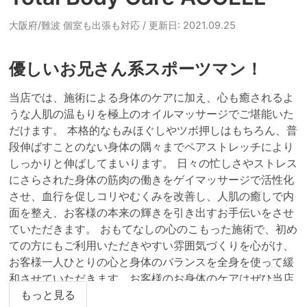
大阪府/難波 個室も出張も対応
/ 更新日: 2021.09.25
優しいお兄さん系スポーツマン！
当店では、施術による身体のケアに加え、心も癒されるよ
うな人肌の温もりを極上のオイルマッサージでご堪能いた
だけます。 本格的なもみほぐしやツボ押しはもちろん、普
段伸ばすことのない身体の隅々までペアストレッチにより
しっかりと伸ばしてまいります。 日々の忙しさやストレス
にさらされた身体の筋肉の働きをゲイマッサージで活性化
させ、血行を促しコリやむくみを改善し、人肌の癒しで内
面を整え、お客様の本来の輝きを引き出すお手伝いをさせ
ていただきます。 おもてなしの心のこもった施術で、初め
ての方にもご利用いただきやすい雰囲気づくりを心がけ、
お客様一人ひとりの心と身体のバランスを全身を使って緩
和させていただきます。お客様のお身体のケアはぜひ当店
へお任せください。皆様からのお問い合わせを心よりお待
もっと見る