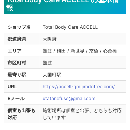
・検温実施

報
・うがい薬の用意

※感染症対策の実施状況詳細やご不明点について
ショップ名
Total Body Care ACCELL
は、セラピストへ直接ご確認ください。
都道府県
大阪府
エリア
難波 / 梅田 / 新世界 / 京橋 / 心斎橋
市区町村
難波
最寄り駅
大国町駅
URL
https://accell-gm.jimdofree.com/
Eメール
utatanefuse@gmail.com
個室も出張も
施術場所は個室と出張、どちらも対応
対応
しています