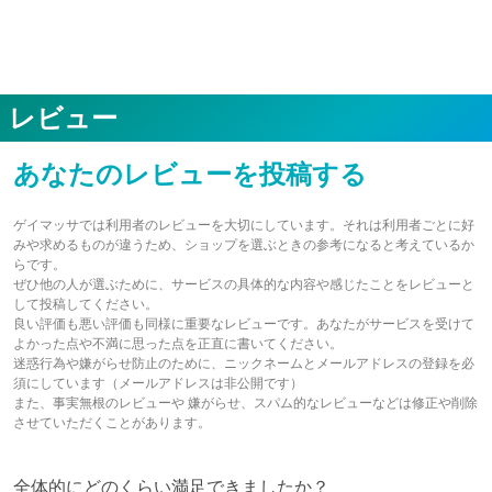
レビュー
あなたのレビューを投稿する
ゲイマッサでは利用者のレビューを大切にしています。それは利用者ごとに好
みや求めるものが違うため、ショップを選ぶときの参考になると考えているか
らです。
ぜひ他の人が選ぶために、サービスの具体的な内容や感じたことをレビューと
して投稿してください。
良い評価も悪い評価も同様に重要なレビューです。あなたがサービスを受けて
よかった点や不満に思った点を正直に書いてください。
迷惑行為や嫌がらせ防止のために、ニックネームとメールアドレスの登録を必
須にしています（メールアドレスは非公開です）
また、事実無根のレビューや 嫌がらせ、スパム的なレビューなどは修正や削除
させていただくことがあります。
全体的にどのくらい満足できましたか？