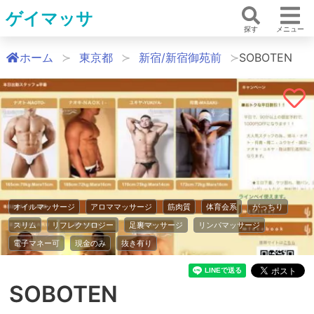
ゲイマッサ
探す
メニュー
ホーム
東京都
新宿/新宿御苑前
SOBOTEN
オイルマッサージ
アロママッサージ
筋肉質
体育会系
がっちり
スリム
リフレクソロジー
足裏マッサージ
リンパマッサージ
電子マネー可
現金のみ
抜き有り
SOBOTEN