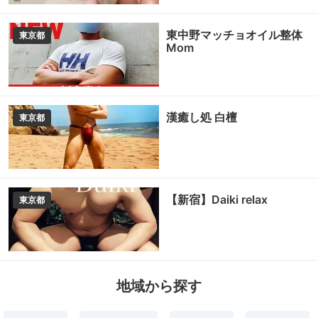
東中野マッチョオイル整体
東京都
Mom
漢癒し処 白檀
東京都
【新宿】Daiki relax
東京都
地域から探す