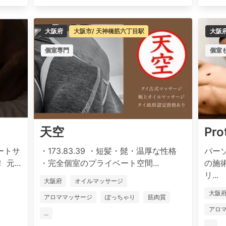
大阪府
大阪市/ 天神橋筋六丁目駅
大阪
個室専門
個室
天空
Pro
ートサ
・173.83.39 ・短髪・髭・温厚な性格
パー
...
・完全個室のプライベート空間...
の施
リ...
大阪府
オイルマッサージ
大阪
アロママッサージ
ぽっちゃり
筋肉質
アロ
...
...