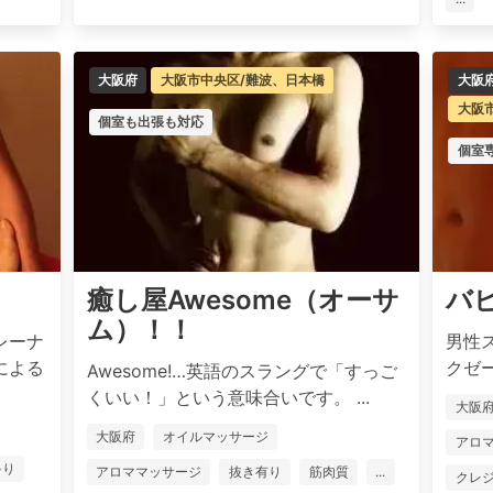
大阪府
大阪市中央区/難波、日本橋
大阪
大阪
個室も出張も対応
個室
癒し屋Awesome（オーサ
バ
ム）！！
レーナ
男性
による
クゼー
Awesome!…英語のスラングで「すっご
くいい！」という意味合いです。 ...
大阪
大阪府
オイルマッサージ
アロ
ゃり
アロママッサージ
抜き有り
筋肉質
...
クレ