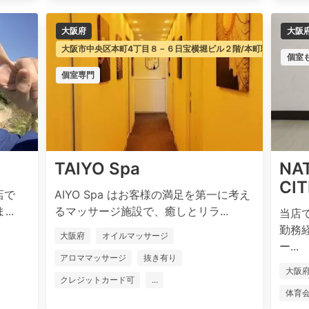
大阪府
大阪
大阪市中央区本町4丁目８－６日宝横堀ビル２階/本町駅
個室
個室専門
TAIYO Spa
NA
CI
店で
AIYO Spa はお客様の満足を第一に考え
..
るマッサージ施設で、癒しとリラ...
当店
勤務
大阪府
オイルマッサージ
ー...
アロママッサージ
抜き有り
大阪
クレジットカード可
...
体育