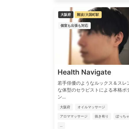
大阪府
難波/大国町駅
個室も出張も対応
Health Navigate
若手俳優のようなルックス＆スレ
な体型のセラピストによる本格ボ
ン...
大阪府
オイルマッサージ
アロママッサージ
抜き有り
ぽっち
...