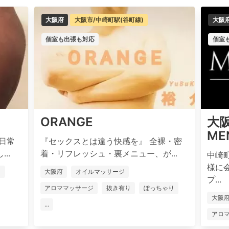
大阪府
大阪市/中崎町駅(谷町線)
大阪
個室も出張も対応
個室
ORANGE
大
MEN
日常
『セックスとは違う快感を』 全裸・密
..
着・リフレッシュ・裏メニュー、が...
中崎
様に
り
大阪府
オイルマッサージ
プ...
アロママッサージ
抜き有り
ぽっちゃり
大阪
...
アロ