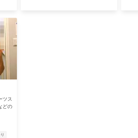
ーツス
などの
ゃり