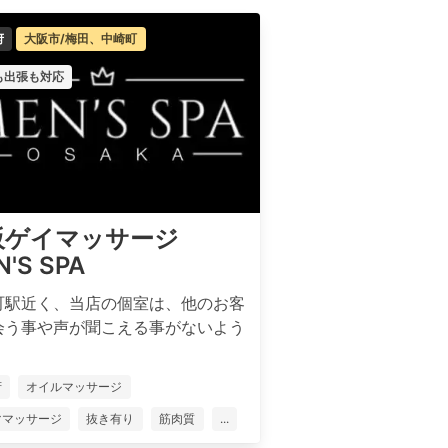
府
大阪市/梅田、中崎町
も出張も対応
阪ゲイマッサージ
'S SPA
町駅近く、当店の個室は、他のお客
会う事や声が聞こえる事がないよう
府
オイルマッサージ
ママッサージ
抜き有り
筋肉質
...