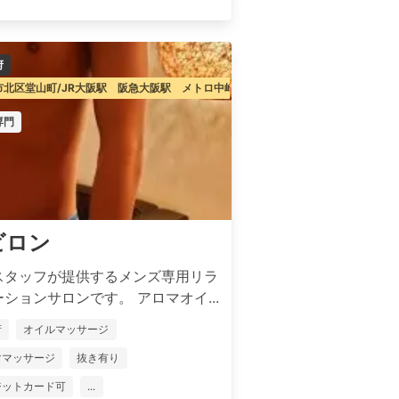
府
市北区堂山町/JR大阪駅 阪急大阪駅 メトロ中崎町駅
専門
ビロン
スタッフが提供するメンズ専用リラ
ションサロンです。 アロマオイ...
府
オイルマッサージ
ママッサージ
抜き有り
ジットカード可
...