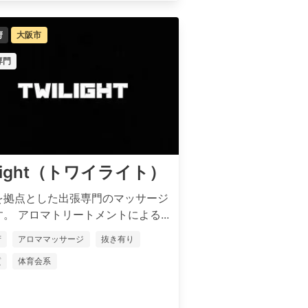
府
大阪市
専門
ilight（トワイライト）
を拠点とした出張専門のマッサージ
。 アロマトリートメントによる...
府
アロママッサージ
抜き有り
質
体育会系