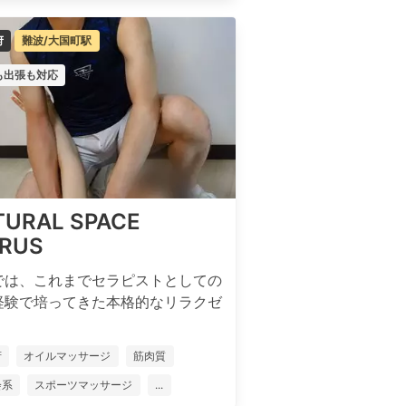
府
難波/大国町駅
も出張も対応
TURAL SPACE
TRUS
では、これまでセラピストとしての
経験で培ってきた本格的なリラクゼ
府
オイルマッサージ
筋肉質
会系
スポーツマッサージ
...