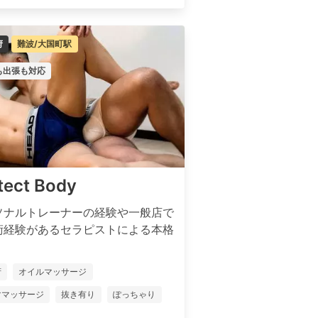
府
難波/大国町駅
も出張も対応
tect Body
ソナルトレーナーの経験や一般店で
術経験があるセラピストによる本格
府
オイルマッサージ
ママッサージ
抜き有り
ぽっちゃり